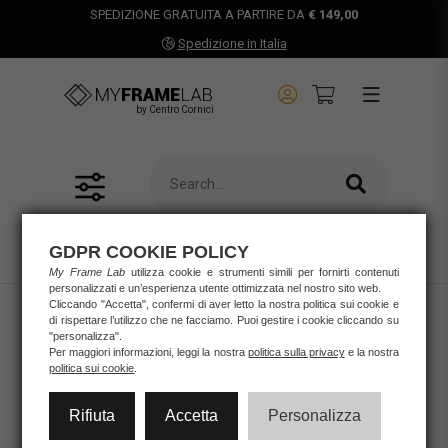
SPEDIZIONE GRATUITA A PARTIRE DA
€ 149,00
Spedizione in Italia
by Centro Cornici
RESET FILTRO
GDPR COOKIE POLICY
My Frame Lab
utilizza cookie e strumenti simili per fornirti contenuti
personalizzati e un’esperienza utente ottimizzata nel nostro sito web.
Cliccando "Accetta", confermi di aver letto la nostra politica sui cookie e
di rispettare l’utilizzo che ne facciamo. Puoi gestire i cookie cliccando su
"personalizza".
Per maggiori informazioni, leggi la nostra
politica sulla privacy
e la nostra
politica sui cookie
.
Rifiuta
Accetta
Personalizza