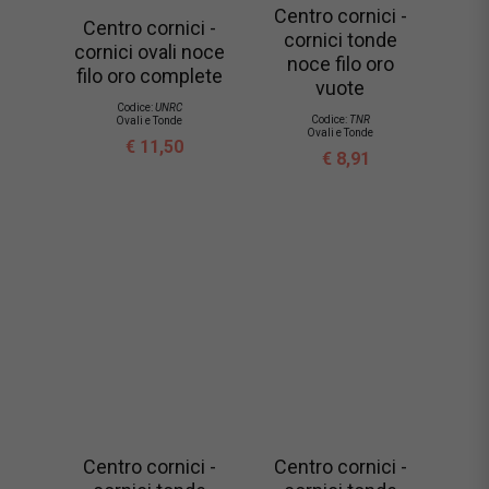
Centro cornici -
Centro cornici -
cornici tonde
cornici ovali noce
noce filo oro
filo oro complete
vuote
Codice:
UNRC
Codice:
TNR
Ovali e Tonde
Ovali e Tonde
€ 11,50
€ 8,91
Centro cornici -
Centro cornici -