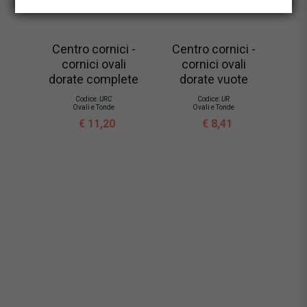
Centro cornici -
Centro cornici -
cornici ovali
cornici ovali
dorate complete
dorate vuote
Codice:
URC
Codice:
UR
Ovali e Tonde
Ovali e Tonde
€ 11,20
€ 8,41