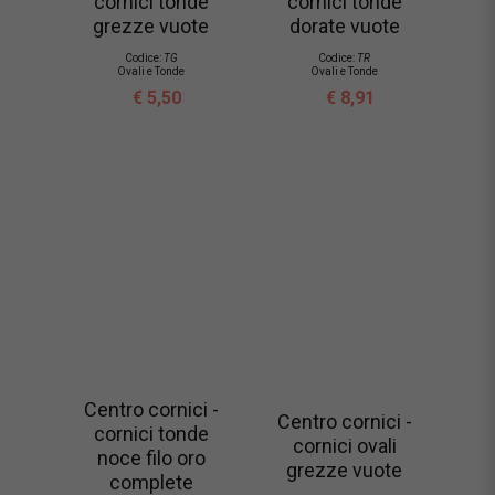
cornici tonde
cornici tonde
grezze vuote
dorate vuote
Codice:
TG
Codice:
TR
Ovali e Tonde
Ovali e Tonde
€ 5,50
€ 8,91
Centro cornici -
Centro cornici -
cornici tonde
cornici ovali
noce filo oro
grezze vuote
complete