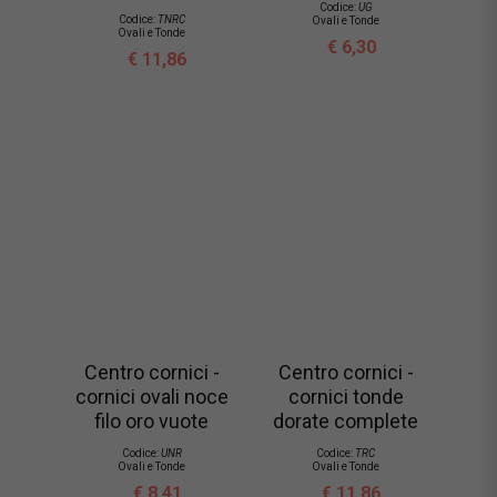
Codice:
UG
Codice:
TNRC
Ovali e Tonde
Ovali e Tonde
€ 6,30
€ 11,86
Centro cornici -
Centro cornici -
cornici ovali noce
cornici tonde
filo oro vuote
dorate complete
Codice:
UNR
Codice:
TRC
Ovali e Tonde
Ovali e Tonde
€ 8,41
€ 11,86