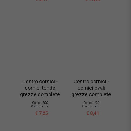
Centro cornici -
Centro cornici -
cornici tonde
cornici ovali
grezze complete
grezze complete
Codice:
TGC
Codice:
UGC
Ovali e Tonde
Ovali e Tonde
€ 7,25
€ 8,41