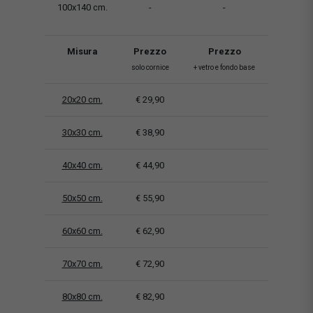
100x140 cm.
-
-
Misura
Prezzo
Prezzo
solo cornice
+ vetro e fondo base
20x20 cm.
€ 29,90
30x30 cm.
€ 38,90
40x40 cm.
€ 44,90
50x50 cm.
€ 55,90
60x60 cm.
€ 62,90
70x70 cm.
€ 72,90
80x80 cm.
€ 82,90