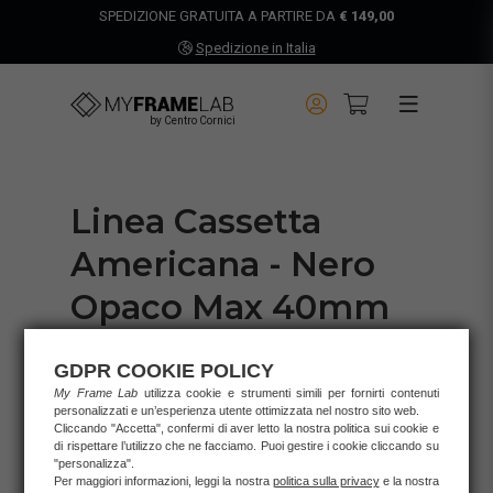
SPEDIZIONE GRATUITA A PARTIRE DA
€ 149,00
Spedizione in Italia
by Centro Cornici
Linea Cassetta
Americana - Nero
Opaco Max 40mm
Codice Articolo:
1310NOPA
GDPR COOKIE POLICY
Stile:
CASSETTA AMERICANA
My Frame Lab
utilizza cookie e strumenti simili per fornirti contenuti
Colore Base:
NERO
personalizzati e un’esperienza utente ottimizzata nel nostro sito web.
Cliccando "Accetta", confermi di aver letto la nostra politica sui cookie e
Finitura:
OPACA
di rispettare l’utilizzo che ne facciamo. Puoi gestire i cookie cliccando su
Materiale:
PINO
"personalizza".
Per maggiori informazioni, leggi la nostra
politica sulla privacy
e la nostra
Gancetti:
inclusi su entrambi i lati