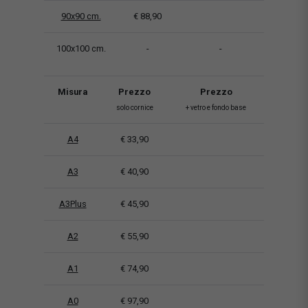
90x90 cm.
€ 88,90
100x100 cm.
-
-
Misura
Prezzo
Prezzo
solo cornice
+ vetro e fondo base
A4
€ 33,90
A3
€ 40,90
A3Plus
€ 45,90
A2
€ 55,90
A1
€ 74,90
A0
€ 97,90