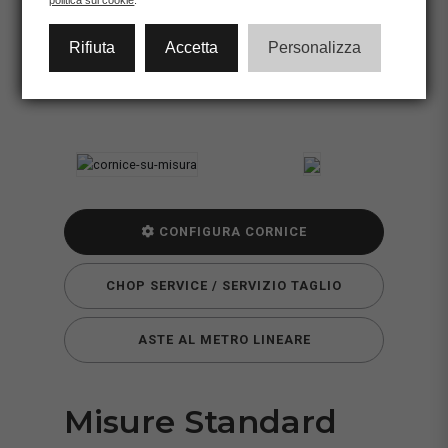
politica sui cookie
.
Battuta profilo:
0,9
cm.
Limite Max: 80,0x120,0 cm.
Rifiuta
Accetta
Personalizza
Limite Min: 10,0x15,0 cm.
CONFIGURA CORNICE
CHOP SERVICE / SERVIZIO TAGLIO
ASTE AL METRO LINEARE
Misure Standard