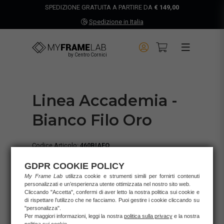
SPEDIZIONE GRATUITA A PARTIRE DA
€ 149,00
Spedizione in Italia
by Centro Cornici
Linea Accademia -
Bianco Filo Oro
Codice Articolo:
460BIAFO
Stile:
CLASSICO
GDPR COOKIE POLICY
Colore Base:
BIANCO
My Frame Lab
utilizza cookie e strumenti simili per fornirti contenuti
Finitura:
OPACA
personalizzati e un’esperienza utente ottimizzata nel nostro sito web.
Materiale:
AYOUS
Cliccando "Accetta", confermi di aver letto la nostra politica sui cookie e
Gancetti:
inclusi su entrambi i lati
di rispettare l’utilizzo che ne facciamo. Puoi gestire i cookie cliccando su
"personalizza".
Larghezza profilo:
4,1
cm.
Per maggiori informazioni, leggi la nostra
politica sulla privacy
e la nostra
Altezza profilo:
2,4
cm.