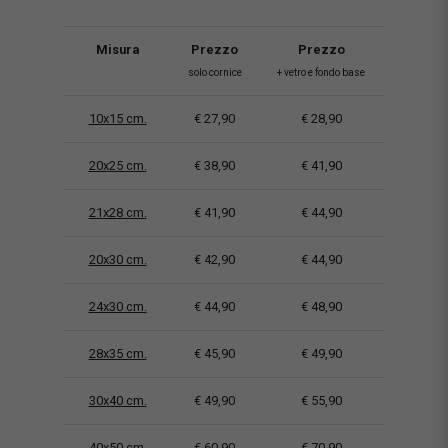
Misura
Prezzo
Prezzo
solo cornice
+ vetro e fondo base
10x15 cm.
€ 27,90
€ 28,90
20x25 cm.
€ 38,90
€ 41,90
21x28 cm.
€ 41,90
€ 44,90
20x30 cm.
€ 42,90
€ 44,90
24x30 cm.
€ 44,90
€ 48,90
28x35 cm.
€ 45,90
€ 49,90
30x40 cm.
€ 49,90
€ 55,90
40x50 cm.
€ 60,90
€ 70,90