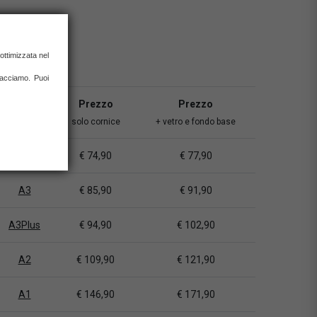
ottimizzata nel
 facciamo. Puoi
Misura
Prezzo
Prezzo
solo cornice
+ vetro e fondo base
A4
€ 74,90
€ 77,90
A3
€ 85,90
€ 91,90
A3Plus
€ 94,90
€ 102,90
A2
€ 109,90
€ 121,90
A1
€ 146,90
€ 171,90