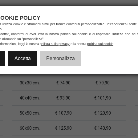
OOKIE POLICY
ab
utilizza cookie e strumenti simili per fornirti contenuti personalizzati e un’esperienza utente 
b.
etta", confermi di aver letto la nostra politica sui cookie e di rispettare l’utilizzo che ne
ie cliccando su "personalizza".
nformazioni, leggi la nostra
politica sulla privacy
e la nostra
politica sui cookie
.
Misura
Prezzo
Prezzo
solo cornice
+ vetro e fondo base
Accetta
Personalizza
20x20 cm.
€ 62,90
€ 64,90
30x30 cm.
€ 74,90
€ 79,90
40x40 cm.
€ 93,90
€ 101,90
50x50 cm.
€ 107,90
€ 120,90
60x60 cm.
€ 125,90
€ 143,90