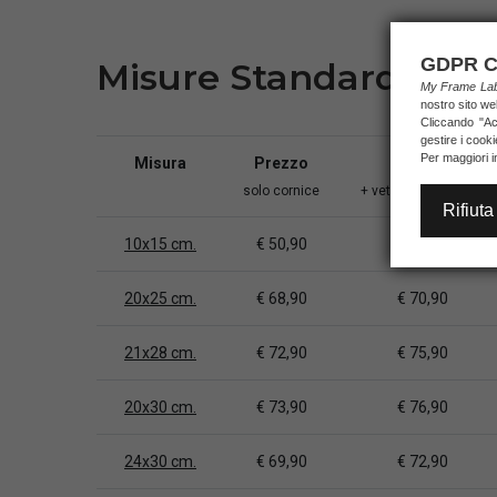
GDPR C
Misure Standard
My Frame L
nostro sito we
Cliccando "Acc
gestire i cook
Per maggiori i
Misura
Prezzo
Prezzo
solo cornice
+ vetro e fondo base
Rifiuta
10x15 cm.
€ 50,90
€ 51,90
20x25 cm.
€ 68,90
€ 70,90
21x28 cm.
€ 72,90
€ 75,90
20x30 cm.
€ 73,90
€ 76,90
24x30 cm.
€ 69,90
€ 72,90