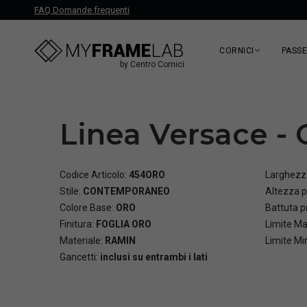
FAQ Domande frequenti
CORNICI
PASS
by Centro Cornici
Linea Versace - 
Codice Articolo:
454ORO
Larghezza
Stile:
CONTEMPORANEO
Altezza p
Colore Base:
ORO
Battuta pr
Finitura:
FOGLIA ORO
Limite Ma
Materiale:
RAMIN
Limite Mi
Gancetti:
inclusi su entrambi i lati