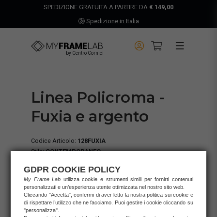
SPEDIZIONE GRATUITA A PARTIRE DA
€ 149,00
Spedizione in Italia
by Centro Cornici
Linea Policroma -
Fuxia e argento
Codice Articolo:
128FUXIA
Stile:
CONTEMPORANEO
Colore Base:
ROSA
GDPR COOKIE POLICY
Finitura:
OPACA
My Frame Lab
utilizza cookie e strumenti simili per fornirti contenuti
Materiale:
AYOUS
personalizzati e un’esperienza utente ottimizzata nel nostro sito web.
Gancetti:
inclusi su entrambi i lati
Cliccando "Accetta", confermi di aver letto la nostra politica sui cookie e
di rispettare l’utilizzo che ne facciamo. Puoi gestire i cookie cliccando su
Larghezza profilo:
2,5
cm.
"personalizza".
Altezza profilo:
1,4
cm.