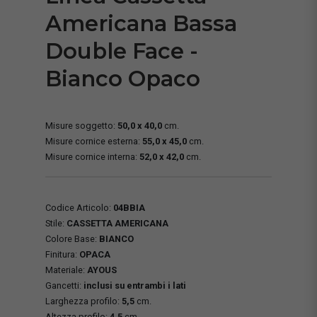
Americana Bassa
Double Face -
Bianco Opaco
Misure soggetto:
50,0 x 40,0
cm.
Misure cornice esterna:
55,0 x 45,0
cm.
Misure cornice interna:
52,0 x 42,0
cm.
Codice Articolo:
04BBIA
Stile:
CASSETTA AMERICANA
Colore Base:
BIANCO
Finitura:
OPACA
Materiale:
AYOUS
Gancetti:
inclusi su entrambi i lati
Larghezza profilo:
5,5
cm.
Altezza profilo:
4,5
cm.