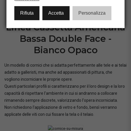
CONFIGURA CORNICE
Rifiuta
Accetta
Personalizza
Linea Cassetta Americana
Bassa Double Face -
Bianco Opaco
Un modello di cornici che si adatta perfettamente alle tele e ai telai
adatto a galleristi, ma anche ad appassionati di pittura, che
vogliono incorniciare le proprie opere.
Questi particolari profili si caratterizzano per il loro design e la loro
capacità di rispettare l'ambiente in cui si andranno a collocare
rimanendo sempre discrete, valorizzando l'opera incorniciata.
Non richiedono l'applicazione di vetro e fondo, bensì verranno
applicate delle viti con cui fissare la tela o il telaio.