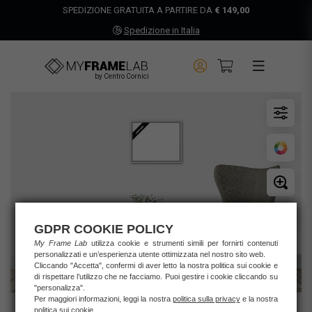
SPEDIZIONE GRATUITA A PARTIRE DA
€ 149,00
Spedizione in Italia
by Centro Cornici
GDPR COOKIE POLICY
My Frame Lab
utilizza cookie e strumenti simili per fornirti contenuti
personalizzati e un’esperienza utente ottimizzata nel nostro sito web.
Cliccando "Accetta", confermi di aver letto la nostra politica sui cookie e
di rispettare l’utilizzo che ne facciamo. Puoi gestire i cookie cliccando su
"personalizza".
Per maggiori informazioni, leggi la nostra
politica sulla privacy
e la nostra
politica sui cookie
.