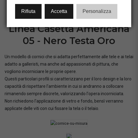
CONFIGURA CORNICE
Rifiuta
Accetta
Personalizza
Linea Casetta Americana
05 - Nero Testa Oro
Un modello di cornici che si adatta perfettamente alle tele e ai telai
adatto a galleristi, ma anche ad appassionati di pittura, che
vogliono incorniciare le proprie opere.
Questi particolari profili si caratterizzano per il loro design e la loro
capacità di rispettare l'ambiente in cui si andranno a collocare
rimanendo sempre discrete, valorizzando l'opera incorniciata.
Non richiedono l'applicazione di vetro e fondo, bensì verranno
applicate delle viti con cui fissare la tela o il telaio.