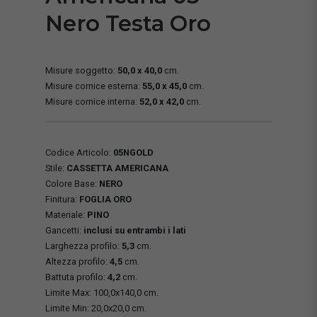
Nero Testa Oro
Misure soggetto:
50,0 x 40,0
cm.
Misure cornice esterna:
55,0 x 45,0
cm.
Misure cornice interna:
52,0 x 42,0
cm.
Codice Articolo:
05NGOLD
Stile:
CASSETTA AMERICANA
Colore Base:
NERO
Finitura:
FOGLIA ORO
Materiale:
PINO
Gancetti:
inclusi su entrambi i lati
Larghezza profilo:
5,3
cm.
Altezza profilo:
4,5
cm.
Battuta profilo:
4,2
cm.
Limite Max: 100,0x140,0 cm.
Limite Min: 20,0x20,0 cm.