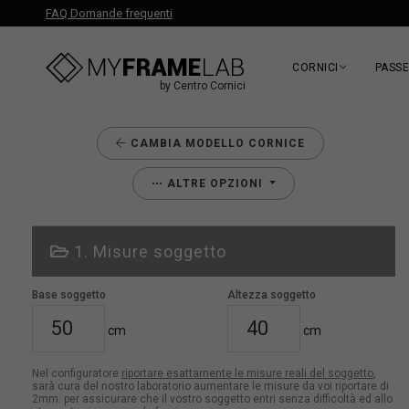
FAQ Domande frequenti
CORNICI
PASS
by Centro Cornici
CAMBIA MODELLO CORNICE
ALTRE OPZIONI
1. Misure soggetto
Base soggetto
Altezza soggetto
cm
cm
Nel configuratore
riportare esattamente le misure reali del soggetto
,
sarà cura del nostro laboratorio aumentare le misure da voi riportare di
2mm. per assicurare che il vostro soggetto entri senza difficoltà ed allo