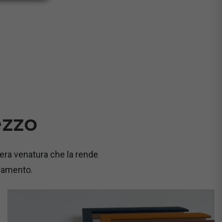
ezzo
gera venatura che la rende
edamento.