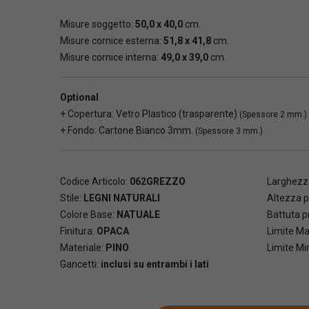
Misure soggetto:
50,0 x 40,0
cm.
Misure cornice esterna:
51,8 x 41,8
cm.
Misure cornice interna:
49,0 x 39,0
cm.
Optional
+ Copertura: Vetro Plastico (trasparente)
(Spessore 2 mm.)
+ Fondo: Cartone Bianco 3mm.
(Spessore 3 mm.)
Codice Articolo:
062GREZZO
Larghezza
Stile:
LEGNI NATURALI
Altezza p
Colore Base:
NATUALE
Battuta pr
Finitura:
OPACA
Limite Ma
Materiale:
PINO
Limite Mi
Gancetti:
inclusi su entrambi i lati