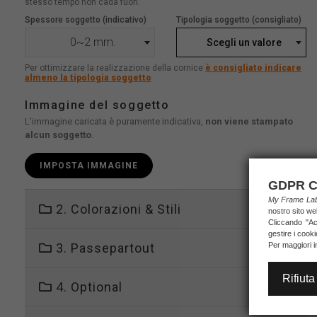
stesso tempo non cada fuori.
Spessore soggetto (indicativo)
Tipologia soggetto (consigliato)
0~2 mm.
Scegli un valore
Per ottimizzare la realizzazione della cornice
è consigliato indicare
almeno la tipologia soggetto
Immagine del soggetto
L'immagine caricata è puramente indicativa,
non viene stampato
alcun soggetto
.
IMPOSTA IMMAGINE
GDPR C
My Frame L
2. Colorazioni & Stili
nostro sito we
Cliccando "Acc
gestire i cook
3. Passepartout
Per maggiori i
Rifiuta
4. Optional