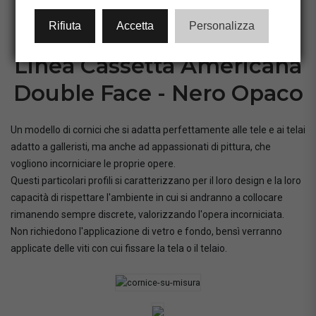
CONFIGURA CORNICE
Rifiuta
Accetta
Personalizza
Linea Cassetta Americana
Double Face - Nero Opaco
Un modello di cornici che si adatta perfettamente alle tele e ai telai
adatto a galleristi, ma anche ad appassionati di pittura, che
vogliono incorniciare le proprie opere.
Questi particolari profili si caratterizzano per il loro design e la loro
capacità di rispettare l'ambiente in cui si andranno a collocare
rimanendo sempre discrete, valorizzando l'opera incorniciata.
Non richiedono l'applicazione di vetro e fondo, bensì verranno
applicate delle viti con cui fissare la tela o il telaio.