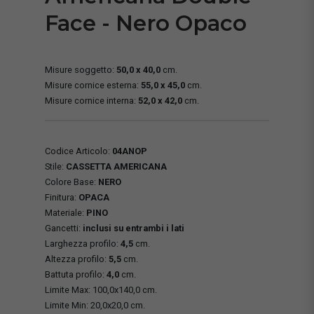
Face - Nero Opaco
Misure soggetto:
50,0 x 40,0
cm.
Misure cornice esterna:
55,0 x 45,0
cm.
Misure cornice interna:
52,0 x 42,0
cm.
Codice Articolo:
04ANOP
Stile:
CASSETTA AMERICANA
Colore Base:
NERO
Finitura:
OPACA
Materiale:
PINO
Gancetti:
inclusi su entrambi i lati
Larghezza profilo:
4,5
cm.
Altezza profilo:
5,5
cm.
Battuta profilo:
4,0
cm.
Limite Max: 100,0x140,0 cm.
Limite Min: 20,0x20,0 cm.