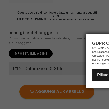
Questa tipologia di cornice è adatta unicamente a soggetti
quali :
TELE, TELAI, PANNELLI
con spessore non inferiore a 5mm.
Immagine del soggetto
L'immagine caricata è puramente indicativa,
non viene stampato
GDPR C
alcun soggetto
.
My Frame L
nostro sito we
IMPOSTA IMMAGINE
Cliccando "Acc
gestire i cook
Per maggiori i
2. Colorazioni & Stili
Rifiuta
AGGIUNGI AL CARRELLO