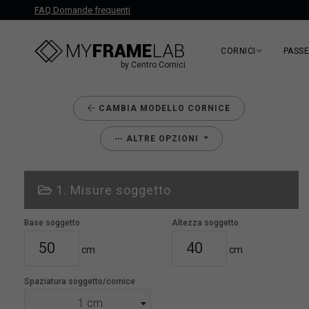
FAQ Domande frequenti
CORNICI
PASS
by Centro Cornici
CAMBIA MODELLO CORNICE
ALTRE OPZIONI
1. Misure soggetto
Base soggetto
Altezza soggetto
cm
cm
Spaziatura soggetto/cornice
1 cm