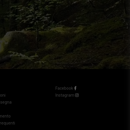
Facebook
oni
Instagram
nsegna
amento
requenti