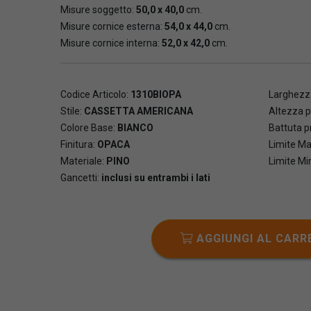
Misure soggetto:
50,0 x 40,0
cm.
Misure cornice esterna:
54,0 x 44,0
cm.
Misure cornice interna:
52,0 x 42,0
cm.
Codice Articolo:
1310BIOPA
Larghezza
Stile:
CASSETTA AMERICANA
Altezza p
Colore Base:
BIANCO
Battuta pr
Finitura:
OPACA
Limite Ma
Materiale:
PINO
Limite Mi
Gancetti:
inclusi su entrambi i lati
AGGIUNGI AL CARR