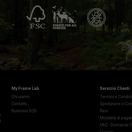
My Frame Lab
Servizio Clienti
Chi siamo
Termini e Condizi
Contatti
Spedizione e Co
Business B2B
Resi
à
Modalità di pag
i
FAQ - Domande f