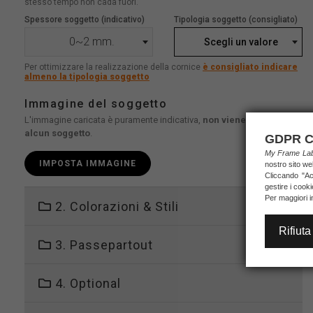
stesso tempo non cada fuori.
Spessore soggetto (indicativo)
Tipologia soggetto (consigliato)
0~2 mm.
Scegli un valore
Per ottimizzare la realizzazione della cornice
è consigliato indicare
almeno la tipologia soggetto
Immagine del soggetto
L'immagine caricata è puramente indicativa,
non viene stampato
alcun soggetto
.
GDPR C
My Frame L
IMPOSTA IMMAGINE
nostro sito we
Cliccando "Acc
gestire i cook
Per maggiori i
2. Colorazioni & Stili
Rifiuta
3. Passepartout
4. Optional