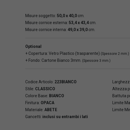
Misure soggetto:
50,0 x 40,0
cm.
Misure cornice esterna:
53,4 x 43,4
cm.
Misure cornice interna:
49,0 x 39,0
cm.
Optional
+ Copertura: Vetro Plastico (trasparente)
(Spessore 2 mm.)
+ Fondo: Cartone Bianco 3mm.
(Spessore 3 mm.)
Codice Articolo:
223BIANCO
Larghezza
Stile:
CLASSICO
Altezza p
Colore Base:
BIANCO
Battuta pr
Finitura:
OPACA
Limite Ma
Materiale:
ABETE
Limite Mi
Gancetti:
inclusi su entrambi i lati