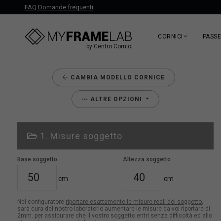
FAQ Domande frequenti
CORNICI
PASS
by Centro Cornici
CAMBIA MODELLO CORNICE
ALTRE OPZIONI
1. Misure soggetto
Base soggetto
Altezza soggetto
cm
cm
Nel configuratore
riportare esattamente le misure reali del soggetto
,
sarà cura del nostro laboratorio aumentare le misure da voi riportare di
2mm. per assicurare che il vostro soggetto entri senza difficoltà ed allo