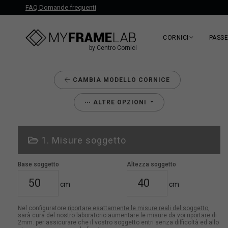
FAQ Domande frequenti
CORNICI
PASS
by Centro Cornici
CAMBIA MODELLO CORNICE
ALTRE OPZIONI
1. Misure soggetto
Base soggetto
Altezza soggetto
cm
cm
Nel configuratore
riportare esattamente le misure reali del soggetto
,
sarà cura del nostro laboratorio aumentare le misure da voi riportare di
2mm. per assicurare che il vostro soggetto entri senza difficoltà ed allo