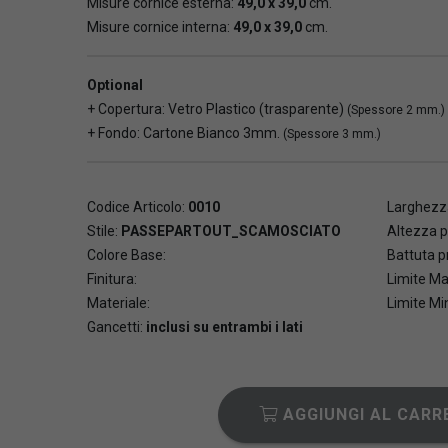
Misure cornice esterna:
49,0 x 39,0
cm.
Misure cornice interna:
49,0 x 39,0
cm.
Optional
+ Copertura: Vetro Plastico (trasparente)
(Spessore 2 mm.)
+ Fondo: Cartone Bianco 3mm.
(Spessore 3 mm.)
Codice Articolo:
0010
Larghezza
Stile:
PASSEPARTOUT_SCAMOSCIATO
Altezza p
Colore Base:
Battuta pr
Finitura:
Limite Ma
Materiale:
Limite Mi
Gancetti:
inclusi su entrambi i lati
AGGIUNGI AL CARR