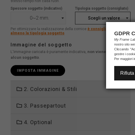
stesso tempo non cada fuori.
Spessore soggetto (indicativo)
Tipologia soggetto (consigliato)
0~2 mm.
Scegli un valore
Per ottimizzare la realizzazione della cornice
è consigliato indicare
GDPR C
almeno la tipologia soggetto
My Frame L
Immagine del soggetto
nostro sito we
Cliccando "Acc
L'immagine caricata è puramente indicativa,
non viene stampato
gestire i cook
alcun soggetto
.
Per maggiori i
IMPOSTA IMMAGINE
Rifiuta
2. Colorazioni & Stili
3. Passepartout
4. Optional