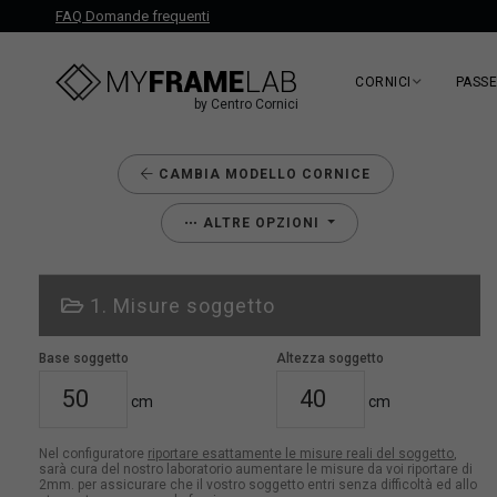
FAQ Domande frequenti
CORNICI
PASS
by Centro Cornici
CAMBIA MODELLO CORNICE
ALTRE OPZIONI
1. Misure soggetto
Base soggetto
Altezza soggetto
cm
cm
Nel configuratore
riportare esattamente le misure reali del soggetto
,
sarà cura del nostro laboratorio aumentare le misure da voi riportare di
2mm. per assicurare che il vostro soggetto entri senza difficoltà ed allo