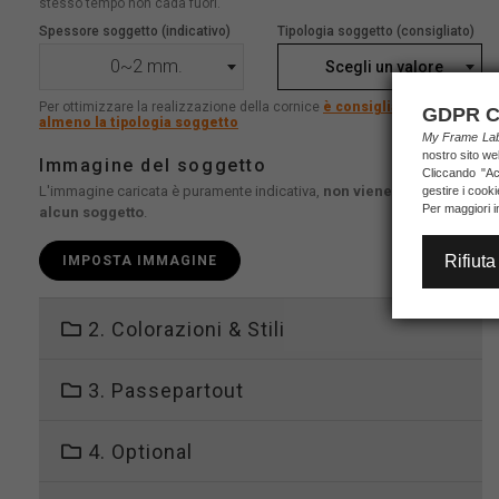
stesso tempo non cada fuori.
Spessore soggetto (indicativo)
Tipologia soggetto (consigliato)
0~2 mm.
Scegli un valore
Per ottimizzare la realizzazione della cornice
è consigliato indicare
GDPR C
almeno la tipologia soggetto
My Frame L
nostro sito we
Immagine del soggetto
Cliccando "Acc
L'immagine caricata è puramente indicativa,
non viene stampato
gestire i cook
Per maggiori i
alcun soggetto
.
Rifiuta
IMPOSTA IMMAGINE
2. Colorazioni & Stili
3. Passepartout
4. Optional