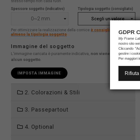
stesso tempo non cada fuori.
Spessore soggetto (indicativo)
Tipologia soggetto (consigliato)
0~2 mm.
Scegli un valore
Per ottimizzare la realizzazione della cornice
è consigliato indicare
GDPR C
almeno la tipologia soggetto
My Frame L
nostro sito we
Immagine del soggetto
Cliccando "Acc
L'immagine caricata è puramente indicativa,
non viene stampato
gestire i cook
Per maggiori i
alcun soggetto
.
Rifiuta
IMPOSTA IMMAGINE
2. Colorazioni & Stili
3. Passepartout
4. Optional