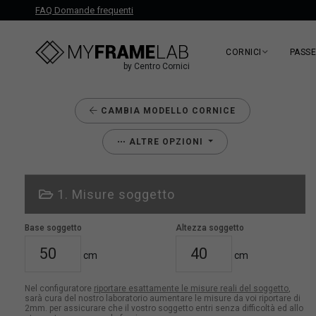
FAQ Domande frequenti
CORNICI
PASS
by Centro Cornici
CAMBIA MODELLO CORNICE
ALTRE OPZIONI
1. Misure soggetto
Base soggetto
Altezza soggetto
cm
cm
Nel configuratore
riportare esattamente le misure reali del soggetto
,
sarà cura del nostro laboratorio aumentare le misure da voi riportare di
2mm. per assicurare che il vostro soggetto entri senza difficoltà ed allo