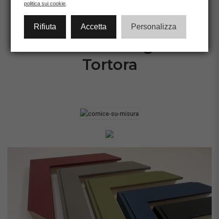
CONFIGURA CORNICE
politica sui cookie
.
Rifiuta
Accetta
Personalizza
Linea Stoccolma grande -
Tortora