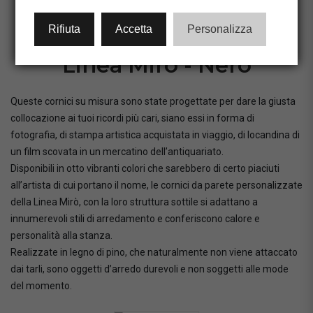
CONFIGURA CORNICE
Rifiuta
Accetta
Personalizza
Linea Mirò - Nero
Queste cornici su misura sono state progettate per dare la giusta
collocazione ai tuoi ricordi più cari, siano essi in forma di
fotografia, di stampa artistica acquistata in viaggio, di locandina di
un film scovata in un mercatino dell’antiquariato.
Disponibili in otto vibranti colori che sarebbero di certo piaciuti
all’artista di cui portano il nome, le cornici da parete personalizzate
della Linea Mirò, con la loro struttura sottile si adattano a
innumerevoli stili di arredamento e conferiscono calore e
personalità alla stanza.
Realizzate in legno di pino, che naturalmente non viene attaccato
dai tarli, sono oggetti d’arredo durevoli e non soggetti alle mode
del momento.