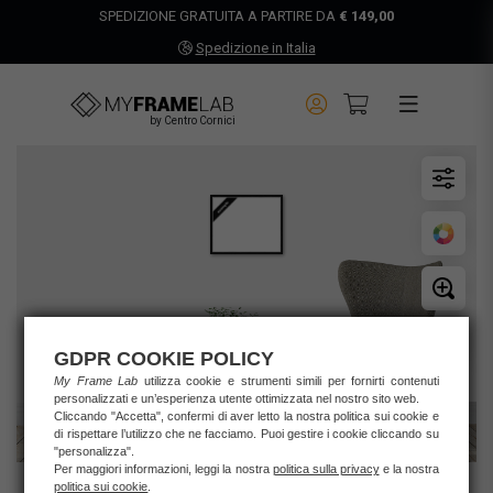
SPEDIZIONE GRATUITA A PARTIRE DA
€ 149,00
Spedizione in Italia
by Centro Cornici
GDPR COOKIE POLICY
My Frame Lab
utilizza cookie e strumenti simili per fornirti contenuti
personalizzati e un’esperienza utente ottimizzata nel nostro sito web.
Cliccando "Accetta", confermi di aver letto la nostra politica sui cookie e
di rispettare l’utilizzo che ne facciamo. Puoi gestire i cookie cliccando su
"personalizza".
Per maggiori informazioni, leggi la nostra
politica sulla privacy
e la nostra
politica sui cookie
.