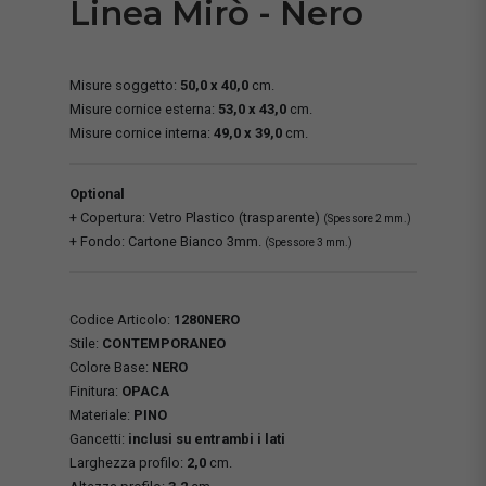
Linea Mirò - Nero
Misure soggetto:
50,0 x 40,0
cm.
Misure cornice esterna:
53,0 x 43,0
cm.
Misure cornice interna:
49,0 x 39,0
cm.
Optional
+ Copertura: Vetro Plastico (trasparente)
(Spessore 2 mm.)
+ Fondo: Cartone Bianco 3mm.
(Spessore 3 mm.)
Codice Articolo:
1280NERO
Stile:
CONTEMPORANEO
Colore Base:
NERO
Finitura:
OPACA
Materiale:
PINO
Gancetti:
inclusi su entrambi i lati
Larghezza profilo:
2,0
cm.