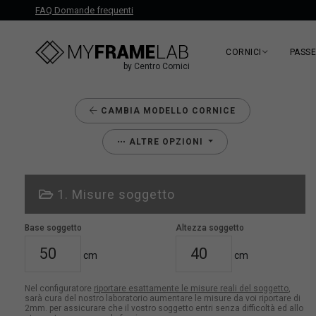
FAQ Domande frequenti
CORNICI
PASS
by Centro Cornici
CAMBIA MODELLO CORNICE
ALTRE OPZIONI
1. Misure soggetto
Base soggetto
Altezza soggetto
cm
cm
Nel configuratore
riportare esattamente le misure reali del soggetto
,
sarà cura del nostro laboratorio aumentare le misure da voi riportare di
2mm. per assicurare che il vostro soggetto entri senza difficoltà ed allo