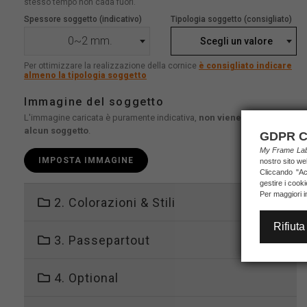
stesso tempo non cada fuori.
Spessore soggetto (indicativo)
Tipologia soggetto (consigliato)
0~2 mm.
Scegli un valore
Per ottimizzare la realizzazione della cornice
è consigliato indicare
almeno la tipologia soggetto
Immagine del soggetto
L'immagine caricata è puramente indicativa,
non viene stampato
alcun soggetto
.
GDPR C
My Frame L
IMPOSTA IMMAGINE
nostro sito we
Cliccando "Acc
gestire i cook
Per maggiori i
2. Colorazioni & Stili
Rifiuta
3. Passepartout
4. Optional