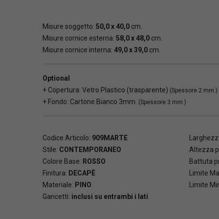
Misure soggetto:
50,0 x 40,0
cm.
Misure cornice esterna:
58,0 x 48,0
cm.
Misure cornice interna:
49,0 x 39,0
cm.
Optional
+ Copertura: Vetro Plastico (trasparente)
(Spessore 2 mm.)
+ Fondo: Cartone Bianco 3mm.
(Spessore 3 mm.)
Codice Articolo:
909MARTE
Larghezza
Stile:
CONTEMPORANEO
Altezza p
Colore Base:
ROSSO
Battuta pr
Finitura:
DECAPÈ
Limite Ma
Materiale:
PINO
Limite Mi
Gancetti:
inclusi su entrambi i lati