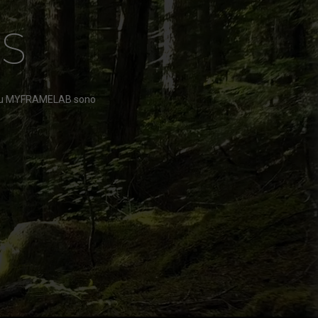
S
nti su MYFRAMELAB sono