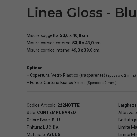
Linea Gloss - Bl
Misure soggetto:
50,0 x 40,0
cm.
Misure cornice esterna:
53,0 x 43,0
cm.
Misure cornice interna:
49,0 x 39,0
cm.
Optional
+ Copertura: Vetro Plastico (trasparente)
(Spessore 2 mm.)
+ Fondo: Cartone Bianco 3mm.
(Spessore 3 mm.)
Codice Articolo:
222NOTTE
Larghezza
Stile:
CONTEMPORANEO
Altezza p
Colore Base:
BLU
Battuta pr
Finitura:
LUCIDA
Limite Ma
Materiale:
AYOUS
Limite Mi