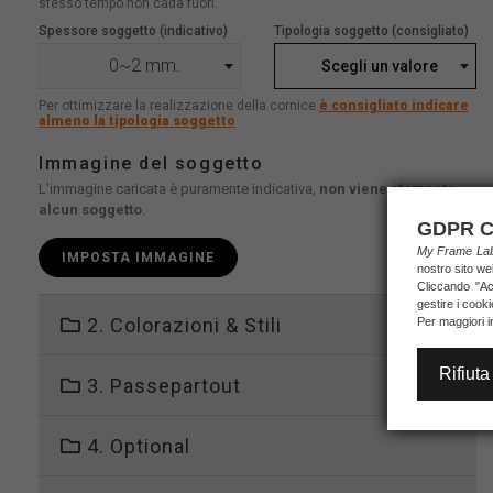
stesso tempo non cada fuori.
Spessore soggetto (indicativo)
Tipologia soggetto (consigliato)
0~2 mm.
Scegli un valore
Per ottimizzare la realizzazione della cornice
è consigliato indicare
almeno la tipologia soggetto
Immagine del soggetto
L'immagine caricata è puramente indicativa,
non viene stampato
alcun soggetto
.
GDPR C
My Frame L
IMPOSTA IMMAGINE
nostro sito we
Cliccando "Acc
gestire i cook
2. Colorazioni & Stili
Per maggiori i
Rifiuta
3. Passepartout
4. Optional