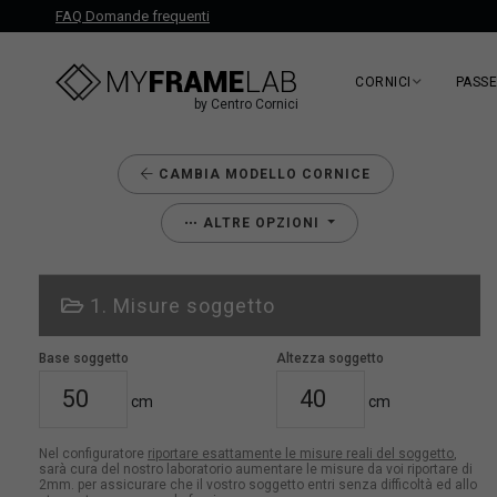
FAQ Domande frequenti
CORNICI
PASS
by Centro Cornici
CAMBIA MODELLO CORNICE
ALTRE OPZIONI
1. Misure soggetto
Base soggetto
Altezza soggetto
cm
cm
Nel configuratore
riportare esattamente le misure reali del soggetto
,
sarà cura del nostro laboratorio aumentare le misure da voi riportare di
2mm. per assicurare che il vostro soggetto entri senza difficoltà ed allo