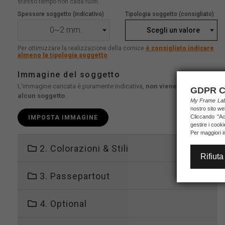
stesso tempo non cada fuori.
Spessore soggetto (indicativo)
Tipologia soggetto (consigliato)
0~2 mm.
Scegli un valore
Per ottimizzare la realizzazione della cornice
è consigliato indicare
almeno la tipologia soggetto
Immagine del soggetto
L'immagine caricata è puramente indicativa,
non viene stampato
GDPR C
alcun soggetto
.
My Frame L
nostro sito we
Cliccando "Acc
IMPOSTA IMMAGINE
gestire i cook
Per maggiori i
2. Colorazioni & Stili
Rifiuta
3. Passepartout
4. Optional