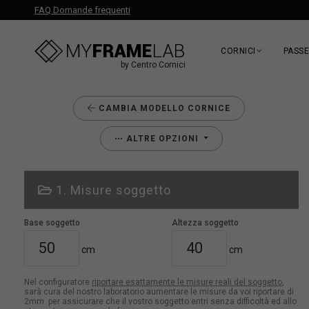
FAQ Domande frequenti
CORNICI
PASS
by Centro Cornici
CAMBIA MODELLO CORNICE
ALTRE OPZIONI
1. Misure soggetto
Base soggetto
Altezza soggetto
cm
cm
Nel configuratore
riportare esattamente le misure reali del soggetto
,
sarà cura del nostro laboratorio aumentare le misure da voi riportare di
2mm. per assicurare che il vostro soggetto entri senza difficoltà ed allo