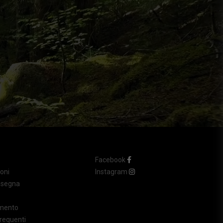
Facebook
oni
Instagram
nsegna
amento
requenti