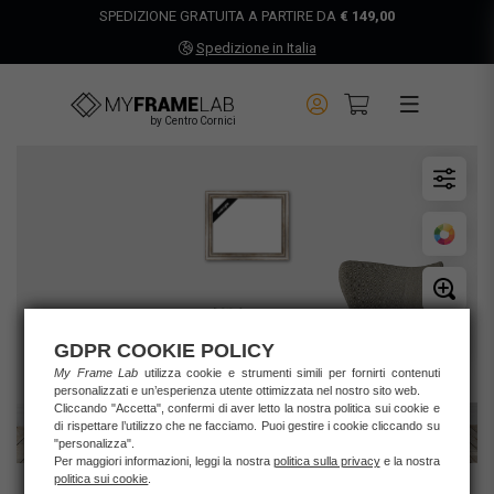
SPEDIZIONE GRATUITA A PARTIRE DA
€ 149,00
Spedizione in Italia
by Centro Cornici
GDPR COOKIE POLICY
My Frame Lab
utilizza cookie e strumenti simili per fornirti contenuti
personalizzati e un’esperienza utente ottimizzata nel nostro sito web.
Cliccando "Accetta", confermi di aver letto la nostra politica sui cookie e
di rispettare l’utilizzo che ne facciamo. Puoi gestire i cookie cliccando su
"personalizza".
Per maggiori informazioni, leggi la nostra
politica sulla privacy
e la nostra
politica sui cookie
.