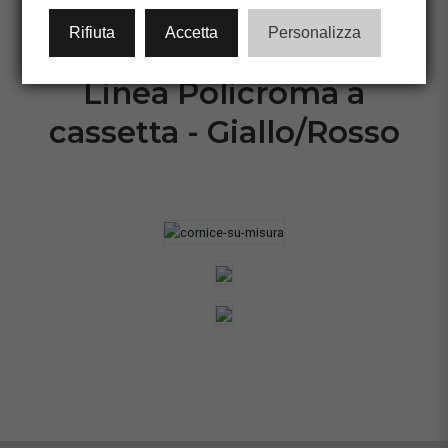
CONFIGURA CORNICE
Rifiuta
Accetta
Personalizza
Linea Policroma a
cassetta - Giallo/Rosso