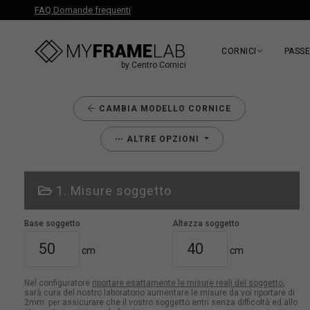
FAQ Domande frequenti
CORNICI
PASS
by Centro Cornici
CAMBIA MODELLO CORNICE
ALTRE OPZIONI
1. Misure soggetto
Base soggetto
Altezza soggetto
cm
cm
Nel configuratore
riportare esattamente le misure reali del soggetto
,
sarà cura del nostro laboratorio aumentare le misure da voi riportare di
2mm. per assicurare che il vostro soggetto entri senza difficoltà ed allo