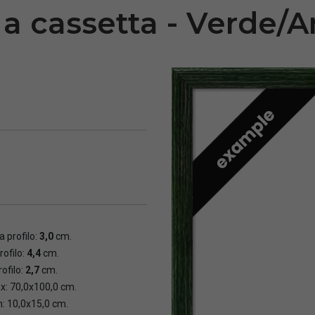
a cassetta - Verde/
 profilo:
3,0
cm.
rofilo:
4,4
cm.
ofilo:
2,7
cm.
x: 70,0x100,0 cm.
n: 10,0x15,0 cm.