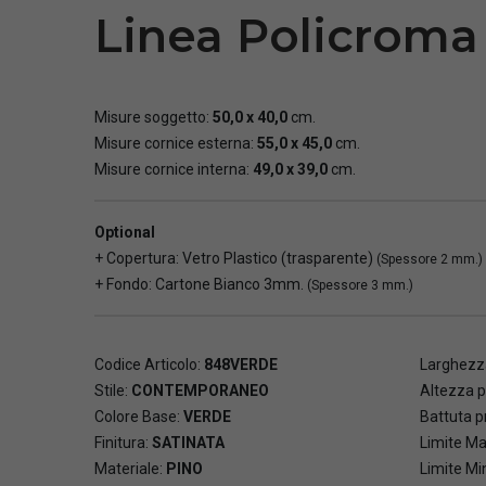
Linea Policroma 
Misure soggetto:
50,0 x 40,0
cm.
Misure cornice esterna:
55,0 x 45,0
cm.
Misure cornice interna:
49,0 x 39,0
cm.
Optional
+ Copertura: Vetro Plastico (trasparente)
(Spessore 2 mm.)
+ Fondo: Cartone Bianco 3mm.
(Spessore 3 mm.)
Codice Articolo:
848VERDE
Larghezza
Stile:
CONTEMPORANEO
Altezza p
Colore Base:
VERDE
Battuta pr
Finitura:
SATINATA
Limite Ma
Materiale:
PINO
Limite Mi