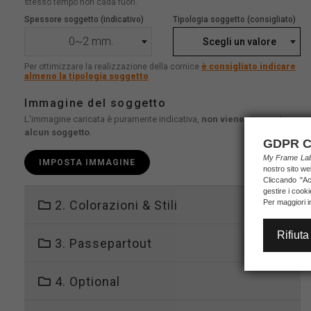
stesso tempo non cada fuori.
Spessore soggetto (indicativo)
Tipologia soggetto (consigliato)
0~2 mm.
Scegli un valore
Per ottimizzare la realizzazione della cornice
è consigliato indicare
almeno la tipologia soggetto
Immagine del soggetto
L'immagine caricata è puramente indicativa,
non viene stampato
alcun soggetto
.
GDPR C
My Frame L
IMPOSTA IMMAGINE
nostro sito we
Cliccando "Acc
gestire i cook
2. Colorazioni & Stili
Per maggiori i
Rifiuta
3. Passepartout
4. Optional