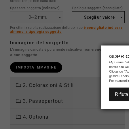
stesso tempo non cada fuori.
Spessore soggetto (indicativo)
Tipologia soggetto (consigliato)
0~2 mm.
Scegli un valore
Per ottimizzare la realizzazione della cornice
è consigliato indicare
almeno la tipologia soggetto
Immagine del soggetto
L'immagine caricata è puramente indicativa,
non viene stampato
alcun soggetto
.
GDPR C
My Frame L
nostro sito we
IMPOSTA IMMAGINE
Cliccando "Acc
gestire i cook
Per maggiori i
2. Colorazioni & Stili
Rifiuta
3. Passepartout
4. Optional