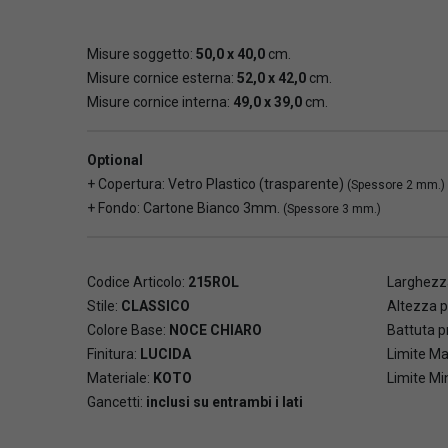
Misure soggetto:
50,0 x 40,0
cm.
Misure cornice esterna:
52,0 x 42,0
cm.
Misure cornice interna:
49,0 x 39,0
cm.
Optional
+ Copertura: Vetro Plastico (trasparente)
(Spessore 2 mm.)
+ Fondo: Cartone Bianco 3mm.
(Spessore 3 mm.)
Codice Articolo:
215ROL
Larghezza
Stile:
CLASSICO
Altezza p
Colore Base:
NOCE CHIARO
Battuta pr
Finitura:
LUCIDA
Limite Ma
Materiale:
KOTO
Limite Mi
Gancetti:
inclusi su entrambi i lati