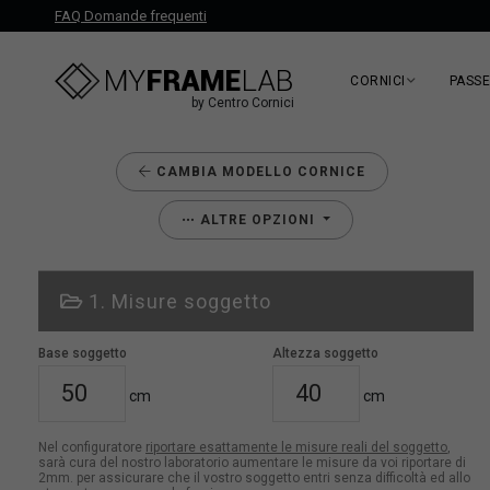
FAQ Domande frequenti
CORNICI
PASS
by Centro Cornici
CAMBIA MODELLO CORNICE
ALTRE OPZIONI
1. Misure soggetto
Base soggetto
Altezza soggetto
cm
cm
Nel configuratore
riportare esattamente le misure reali del soggetto
,
sarà cura del nostro laboratorio aumentare le misure da voi riportare di
2mm. per assicurare che il vostro soggetto entri senza difficoltà ed allo