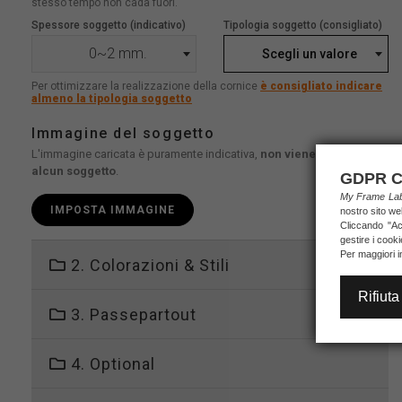
stesso tempo non cada fuori.
Spessore soggetto (indicativo)
Tipologia soggetto (consigliato)
0~2 mm.
Scegli un valore
Per ottimizzare la realizzazione della cornice
è consigliato indicare
almeno la tipologia soggetto
Immagine del soggetto
L'immagine caricata è puramente indicativa,
non viene stampato
alcun soggetto
.
GDPR C
My Frame L
IMPOSTA IMMAGINE
nostro sito we
Cliccando "Acc
gestire i cook
Per maggiori i
2. Colorazioni & Stili
Rifiuta
3. Passepartout
4. Optional