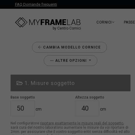
FAQ Domande frequenti
CORNICI
PASS
by Centro Cornici
CAMBIA MODELLO CORNICE
ALTRE OPZIONI
1. Misure soggetto
Base soggetto
Altezza soggetto
cm
cm
Nel configuratore
riportare esattamente le misure reali del soggetto
,
sarà cura del nostro laboratorio aumentare le misure da voi riportare di
2mm. per assicurare che il vostro soggetto entri senza difficoltà ed allo