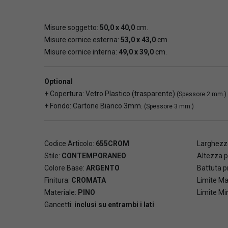
Misure soggetto:
50,0 x 40,0
cm.
Misure cornice esterna:
53,0 x 43,0
cm.
Misure cornice interna:
49,0 x 39,0
cm.
Optional
+ Copertura: Vetro Plastico (trasparente)
(Spessore 2 mm.)
+ Fondo: Cartone Bianco 3mm.
(Spessore 3 mm.)
Codice Articolo:
655CROM
Larghezza
Stile:
CONTEMPORANEO
Altezza p
Colore Base:
ARGENTO
Battuta pr
Finitura:
CROMATA
Limite Ma
Materiale:
PINO
Limite Mi
Gancetti:
inclusi su entrambi i lati