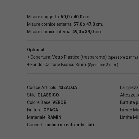
Misure soggetto:
50,0 x 40,0
cm.
Misure cornice esterna:
57,0 x 47,0
cm.
Misure cornice interna:
49,0 x 39,0
cm.
Optional
+ Copertura: Vetro Plastico (trasparente)
(Spessore 2 mm.)
+ Fondo: Cartone Bianco 3mm.
(Spessore 3 mm.)
Codice Articolo:
432ALGA
Larghezza
Stile:
CLASSICO
Altezza p
Colore Base:
VERDE
Battuta pr
Finitura:
OPACA
Limite Ma
Materiale:
RAMIN
Limite Mi
Gancetti:
inclusi su entrambi i lati