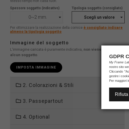
stesso tempo non cada fuori.
Spessore soggetto (indicativo)
Tipologia soggetto (consigliato)
0~2 mm.
Scegli un valore
Per ottimizzare la realizzazione della cornice
è consigliato indicare
almeno la tipologia soggetto
Immagine del soggetto
L'immagine caricata è puramente indicativa,
non viene stampato
alcun soggetto
.
GDPR C
My Frame L
nostro sito we
IMPOSTA IMMAGINE
Cliccando "Acc
gestire i cook
Per maggiori i
2. Colorazioni & Stili
Rifiuta
3. Passepartout
4. Optional