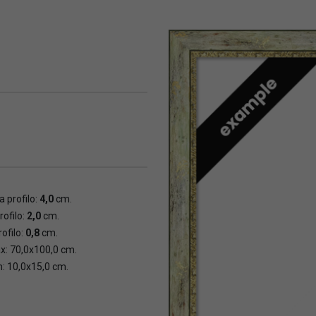
 profilo:
4,0
cm.
rofilo:
2,0
cm.
ofilo:
0,8
cm.
x: 70,0x100,0 cm.
n: 10,0x15,0 cm.