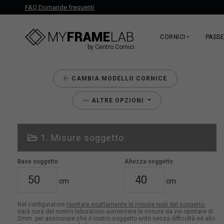
FAQ Domande frequenti
CORNICI
PASS
by Centro Cornici
CAMBIA MODELLO CORNICE
ALTRE OPZIONI
1. Misure soggetto
Base soggetto
Altezza soggetto
cm
cm
Nel configuratore
riportare esattamente le misure reali del soggetto
,
sarà cura del nostro laboratorio aumentare le misure da voi riportare di
2mm. per assicurare che il vostro soggetto entri senza difficoltà ed allo