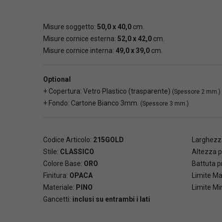
Misure soggetto:
50,0 x 40,0
cm.
Misure cornice esterna:
52,0 x 42,0
cm.
Misure cornice interna:
49,0 x 39,0
cm.
Optional
+ Copertura: Vetro Plastico (trasparente)
(Spessore 2 mm.)
+ Fondo: Cartone Bianco 3mm.
(Spessore 3 mm.)
Codice Articolo:
215GOLD
Larghezza
Stile:
CLASSICO
Altezza p
Colore Base:
ORO
Battuta pr
Finitura:
OPACA
Limite Ma
Materiale:
PINO
Limite Mi
Gancetti:
inclusi su entrambi i lati