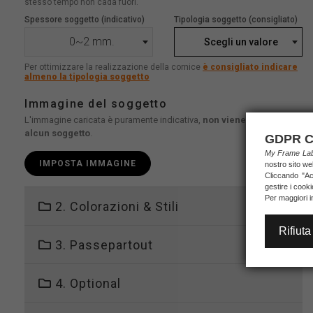
stesso tempo non cada fuori.
Spessore soggetto (indicativo)
Tipologia soggetto (consigliato)
0~2 mm.
Scegli un valore
Per ottimizzare la realizzazione della cornice
è consigliato indicare
almeno la tipologia soggetto
Immagine del soggetto
L'immagine caricata è puramente indicativa,
non viene stampato
alcun soggetto
.
GDPR C
My Frame L
IMPOSTA IMMAGINE
nostro sito we
Cliccando "Acc
gestire i cook
Per maggiori i
2. Colorazioni & Stili
Rifiuta
3. Passepartout
4. Optional