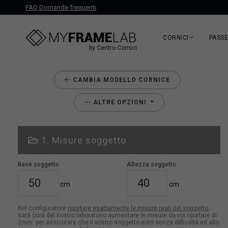
FAQ Domande frequenti
CORNICI
PASS
by Centro Cornici
CAMBIA MODELLO CORNICE
ALTRE OPZIONI
1. Misure soggetto
Base soggetto
Altezza soggetto
cm
cm
Nel configuratore
riportare esattamente le misure reali del soggetto
,
sarà cura del nostro laboratorio aumentare le misure da voi riportare di
2mm. per assicurare che il vostro soggetto entri senza difficoltà ed allo