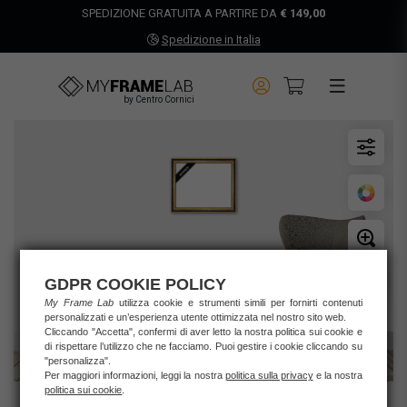
SPEDIZIONE GRATUITA A PARTIRE DA
€ 149,00
Spedizione in Italia
by Centro Cornici
GDPR COOKIE POLICY
My Frame Lab
utilizza cookie e strumenti simili per fornirti contenuti
personalizzati e un’esperienza utente ottimizzata nel nostro sito web.
Cliccando "Accetta", confermi di aver letto la nostra politica sui cookie e
di rispettare l’utilizzo che ne facciamo. Puoi gestire i cookie cliccando su
"personalizza".
Per maggiori informazioni, leggi la nostra
politica sulla privacy
e la nostra
politica sui cookie
.