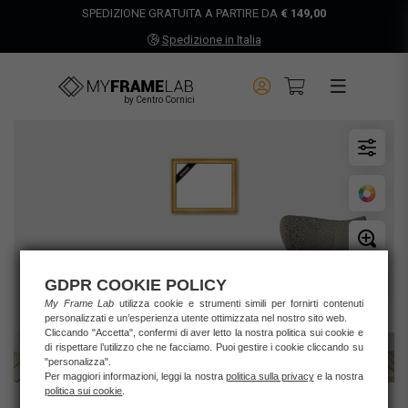
SPEDIZIONE GRATUITA A PARTIRE DA
€ 149,00
Spedizione in Italia
by Centro Cornici
GDPR COOKIE POLICY
My Frame Lab
utilizza cookie e strumenti simili per fornirti contenuti
personalizzati e un’esperienza utente ottimizzata nel nostro sito web.
Cliccando "Accetta", confermi di aver letto la nostra politica sui cookie e
di rispettare l’utilizzo che ne facciamo. Puoi gestire i cookie cliccando su
"personalizza".
Per maggiori informazioni, leggi la nostra
politica sulla privacy
e la nostra
politica sui cookie
.