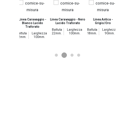
ggio - Oro
Linea Caravaggio -
Linea Caravaggio - Nero
Linea Antica -
Linea
ato
Bianco Lucido
Lucido Traforato
Grigio/Oro
Battuta
Traforato
rghezza
Battuta
Larghezza
Battuta
Larghezza
33mm.
100mm.
Battuta
Larghezza
22mm.
100mm.
18mm.
90mm.
22mm.
100mm.